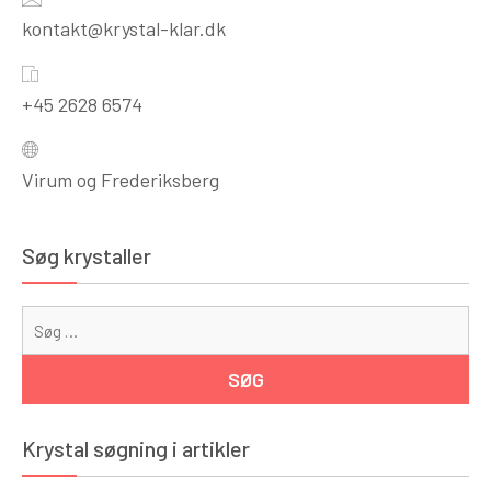
kontakt@krystal-klar.dk
+45 2628 6574
Virum og Frederiksberg
Søg krystaller
Sø
eft
Krystal søgning i artikler