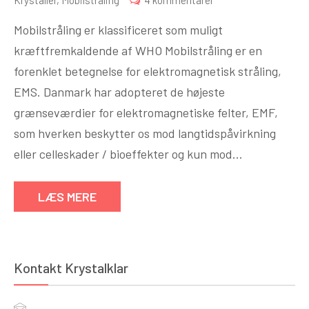
Krystaller
,
Mobilstråling
4 kommentarer
KRYSTALLER
Mobilstråling er klassificeret som muligt
OG
kræftfremkaldende af WHO Mobilstråling er en
MOBILSTRÅLING
forenklet betegnelse for elektromagnetisk stråling,
EMS. Danmark har adopteret de højeste
grænseværdier for elektromagnetiske felter, EMF,
som hverken beskytter os mod langtidspåvirkning
eller celleskader / bioeffekter og kun mod…
LÆS MERE
Kontakt Krystalklar