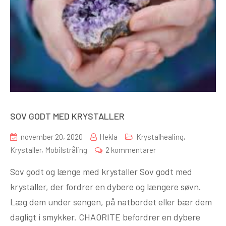
SOV GODT MED KRYSTALLER
november 20, 2020
Hekla
Krystalhealing
,
til
Krystaller
,
Mobilstråling
2 kommentarer
SOV
Sov godt og længe med krystaller Sov godt med
GODT
krystaller, der fordrer en dybere og længere søvn.
MED
Læg dem under sengen, på natbordet eller bær dem
KRYSTALLER
dagligt i smykker. CHAORITE befordrer en dybere