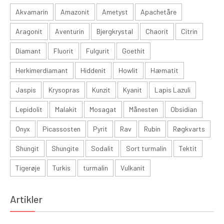
Akvamarin
Amazonit
Ametyst
Apachetåre
Aragonit
Aventurin
Bjergkrystal
Chaorit
Citrin
Diamant
Fluorit
Fulgurit
Goethit
Herkimerdiamant
Hiddenit
Howlit
Hæmatit
Jaspis
Krysopras
Kunzit
Kyanit
Lapis Lazuli
Lepidolit
Malakit
Mosagat
Månesten
Obsidian
Onyx
Picassosten
Pyrit
Rav
Rubin
Røgkvarts
Shungit
Shungite
Sodalit
Sort turmalin
Tektit
Tigerøje
Turkis
turmalin
Vulkanit
Artikler