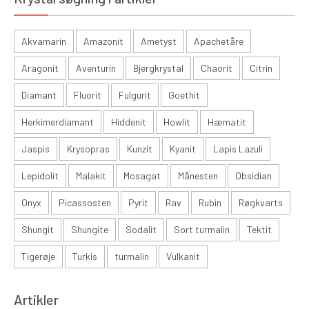
Akvamarin
Amazonit
Ametyst
Apachetåre
Aragonit
Aventurin
Bjergkrystal
Chaorit
Citrin
Diamant
Fluorit
Fulgurit
Goethit
Herkimerdiamant
Hiddenit
Howlit
Hæmatit
Jaspis
Krysopras
Kunzit
Kyanit
Lapis Lazuli
Lepidolit
Malakit
Mosagat
Månesten
Obsidian
Onyx
Picassosten
Pyrit
Rav
Rubin
Røgkvarts
Shungit
Shungite
Sodalit
Sort turmalin
Tektit
Tigerøje
Turkis
turmalin
Vulkanit
Artikler