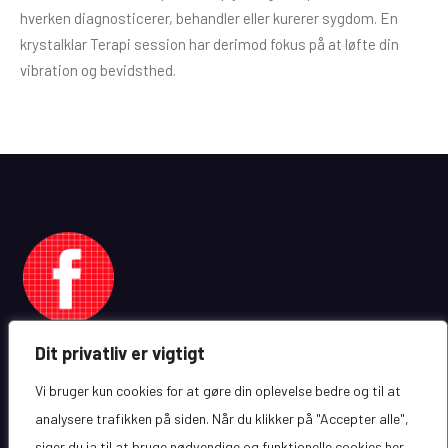
hverken diagnosticerer, behandler eller kurerer sygdom. En
krystalklar Terapi session har derimod fokus på at løfte din
vibration og bevidsthed.
Dit privatliv er vigtigt
Vi bruger kun cookies for at gøre din oplevelse bedre og til at
analysere trafikken på siden. Når du klikker på "Accepter alle",
siger du ja til at bruge nødvendige og funktionelle cookies her