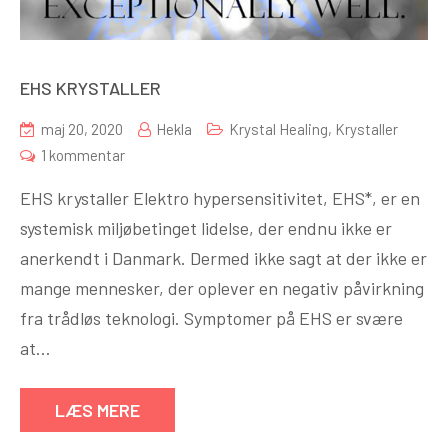
EHS KRYSTALLER
maj 20, 2020
Hekla
Krystal Healing
,
Krystaller
til
1 kommentar
EHS
EHS krystaller Elektro hypersensitivitet, EHS*, er en
KRYSTALLER
systemisk miljøbetinget lidelse, der endnu ikke er
anerkendt i Danmark. Dermed ikke sagt at der ikke er
mange mennesker, der oplever en negativ påvirkning
fra trådløs teknologi. Symptomer på EHS er svære
at…
LÆS MERE