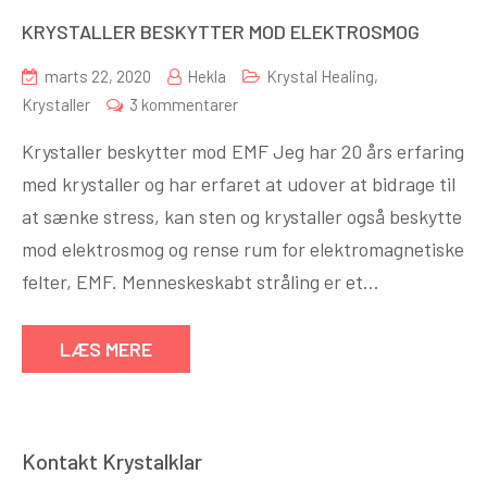
KRYSTALLER BESKYTTER MOD ELEKTROSMOG
marts 22, 2020
Hekla
Krystal Healing
,
til
Krystaller
3 kommentarer
KRYSTALLER
Krystaller beskytter mod EMF Jeg har 20 års erfaring
BESKYTTER
med krystaller og har erfaret at udover at bidrage til
MOD
at sænke stress, kan sten og krystaller også beskytte
ELEKTROSMOG
mod elektrosmog og rense rum for elektromagnetiske
felter, EMF. Menneskeskabt stråling er et…
LÆS MERE
Kontakt Krystalklar