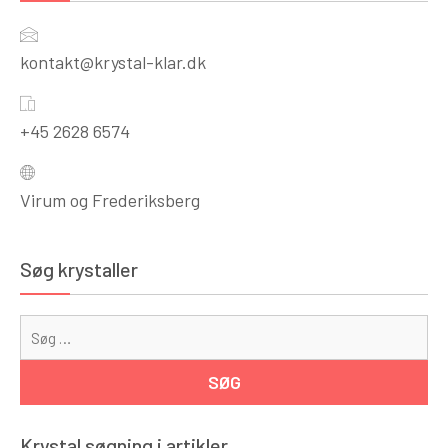
kontakt@krystal-klar.dk
+45 2628 6574
Virum og Frederiksberg
Søg krystaller
Sø
eft
Krystal søgning i artikler