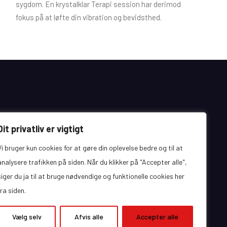
sygdom. En krystalklar Terapi session har derimod
fokus på at løfte din vibration og bevidsthed.
Dit privatliv er vigtigt
Vi bruger kun cookies for at gøre din oplevelse bedre og til at
analysere trafikken på siden. Når du klikker på "Accepter alle",
siger du ja til at bruge nødvendige og funktionelle cookies her
fra siden.
eCommerce Gem ved
ProDesigns
Vælg selv
Afvis alle
Accepter alle