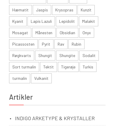
Hæmatit
Jaspis
Krysopras
Kunzit
Kyanit
Lapis Lazuli
Lepidolit
Malakit
Mosagat
Månesten
Obsidian
Onyx
Picassosten
Pyrit
Rav
Rubin
Røgkvarts
Shungit
Shungite
Sodalit
Sort turmalin
Tektit
Tigerøje
Turkis
turmalin
Vulkanit
Artikler
INDIGO ARKETYPE & KRYSTALLER