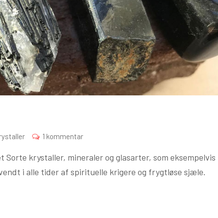
til
rystaller
1 kommentar
SORTE
set Sorte krystaller, mineraler og glasarter, som eksempelvis
KRYSTALLER
ndt i alle tider af spirituelle krigere og frygtløse sjæle.