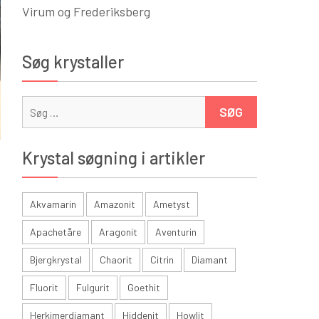
Virum og Frederiksberg
Søg krystaller
Søg
efter:
Krystal søgning i artikler
Akvamarin
Amazonit
Ametyst
Apachetåre
Aragonit
Aventurin
Bjergkrystal
Chaorit
Citrin
Diamant
Fluorit
Fulgurit
Goethit
Herkimerdiamant
Hiddenit
Howlit