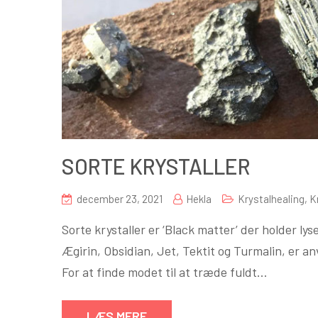
SORTE KRYSTALLER
december 23, 2021
Hekla
Krystalhealing
,
K
Sorte krystaller er ‘Black matter’ der holder ly
Ægirin, Obsidian, Jet, Tektit og Turmalin, er anve
For at finde modet til at træde fuldt…
LÆS MERE