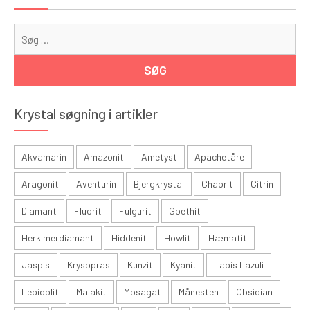
Sø
eft
Krystal søgning i artikler
Akvamarin
Amazonit
Ametyst
Apachetåre
Aragonit
Aventurin
Bjergkrystal
Chaorit
Citrin
Diamant
Fluorit
Fulgurit
Goethit
Herkimerdiamant
Hiddenit
Howlit
Hæmatit
Jaspis
Krysopras
Kunzit
Kyanit
Lapis Lazuli
Lepidolit
Malakit
Mosagat
Månesten
Obsidian