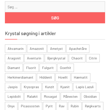
Sø
eft
Krystal søgning i artikler
Akvamarin
Amazonit
Ametyst
Apachetåre
Aragonit
Aventurin
Bjergkrystal
Chaorit
Citrin
Diamant
Fluorit
Fulgurit
Goethit
Herkimerdiamant
Hiddenit
Howlit
Hæmatit
Jaspis
Krysopras
Kunzit
Kyanit
Lapis Lazuli
Lepidolit
Malakit
Mosagat
Månesten
Obsidian
Onyx
Picassosten
Pyrit
Rav
Rubin
Røgkvarts