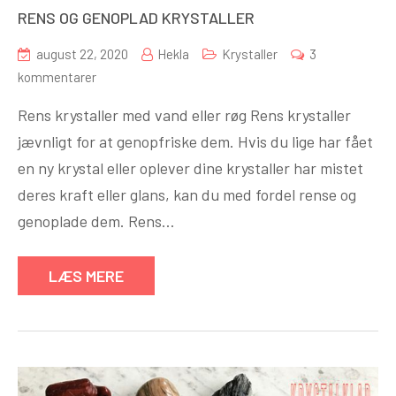
RENS OG GENOPLAD KRYSTALLER
august 22, 2020
Hekla
Krystaller
3
til
kommentarer
RENS
Rens krystaller med vand eller røg Rens krystaller
OG
jævnligt for at genopfriske dem. Hvis du lige har fået
GENOPLAD
en ny krystal eller oplever dine krystaller har mistet
KRYSTALLER
deres kraft eller glans, kan du med fordel rense og
genoplade dem. Rens…
LÆS MERE