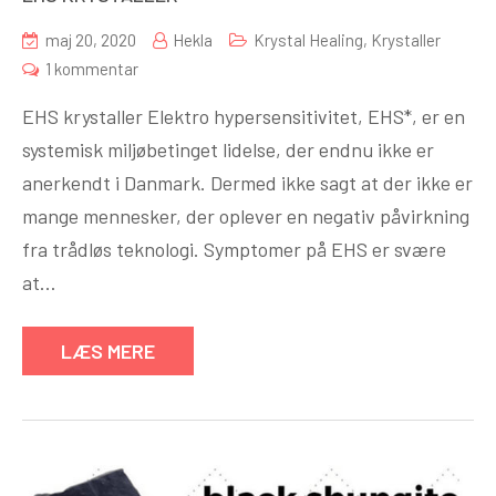
maj 20, 2020
Hekla
Krystal Healing
,
Krystaller
til
1 kommentar
EHS
EHS krystaller Elektro hypersensitivitet, EHS*, er en
KRYSTALLER
systemisk miljøbetinget lidelse, der endnu ikke er
anerkendt i Danmark. Dermed ikke sagt at der ikke er
mange mennesker, der oplever en negativ påvirkning
fra trådløs teknologi. Symptomer på EHS er svære
at…
LÆS MERE