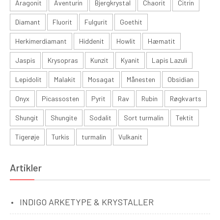
Aragonit
Aventurin
Bjergkrystal
Chaorit
Citrin
Diamant
Fluorit
Fulgurit
Goethit
Herkimerdiamant
Hiddenit
Howlit
Hæmatit
Jaspis
Krysopras
Kunzit
Kyanit
Lapis Lazuli
Lepidolit
Malakit
Mosagat
Månesten
Obsidian
Onyx
Picassosten
Pyrit
Rav
Rubin
Røgkvarts
Shungit
Shungite
Sodalit
Sort turmalin
Tektit
Tigerøje
Turkis
turmalin
Vulkanit
Artikler
INDIGO ARKETYPE & KRYSTALLER