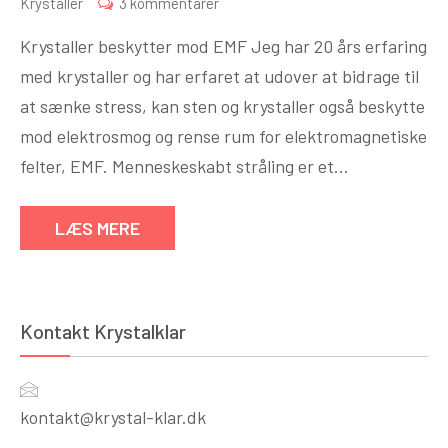
til
Krystaller
3 kommentarer
KRYSTALLER
Krystaller beskytter mod EMF Jeg har 20 års erfaring
BESKYTTER
med krystaller og har erfaret at udover at bidrage til
MOD
at sænke stress, kan sten og krystaller også beskytte
ELEKTROSMOG
mod elektrosmog og rense rum for elektromagnetiske
felter, EMF. Menneskeskabt stråling er et…
LÆS MERE
Kontakt Krystalklar
kontakt@krystal-klar.dk