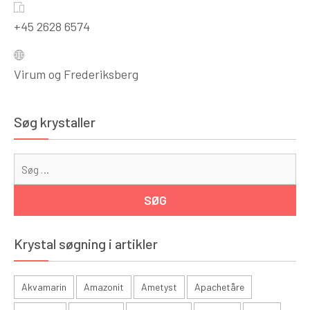
+45 2628 6574
Virum og Frederiksberg
Søg krystaller
Sø
eft
Krystal søgning i artikler
Akvamarin
Amazonit
Ametyst
Apachetåre