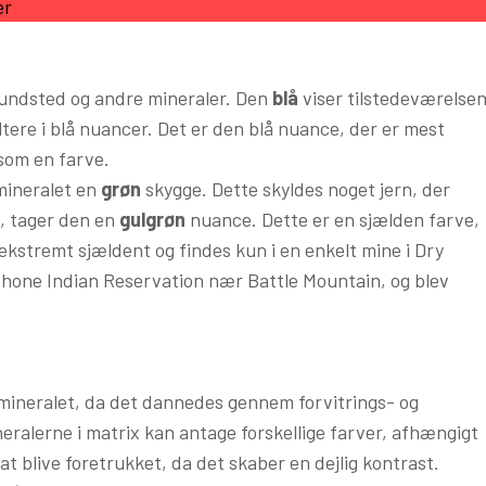
er
 fundsted og andre mineraler. Den
blå
viser tilstedeværelse
ultere i blå nuancer. Det er den blå nuance, der er mest
som en farve.
 mineralet en
grøn
skygge. Dette skyldes noget jern, der
k, tager den en
gulgrøn
nuance. Dette er en sjælden farve,
ekstremt sjældent og findes kun i en enkelt mine i Dry
shone Indian Reservation nær Battle Mountain, og blev
” mineralet, da det dannedes gennem forvitrings- og
eralerne i matrix kan antage forskellige farver, afhængigt
t blive foretrukket, da det skaber en dejlig kontrast.