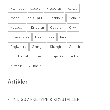
Hæmatit
Jaspis
Krysopras
Kunzit
Kyanit
Lapis Lazuli
Lepidolit
Malakit
n
Mosagat
Månesten
Obsidian
Onyx
Picassosten
Pyrit
Rav
Rubin
Røgkvarts
Shungit
Shungite
Sodalit
Sort turmalin
Tektit
Tigerøje
Turkis
turmalin
Vulkanit
Artikler
INDIGO ARKETYPE & KRYSTALLER