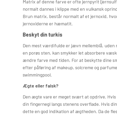
Matrix af denne farve er ofte jernpyrit (jernsulf
normalt dannes i klippe med en vulkansk oprinde
Brun matrix, består normalt af et jernoxid, hvo
jernoxiderne er hæmatit.
Beskyt din turkis
Den mest værdifulde er jævn mellemblå, uden ma
en porøs sten, kan smykker let absorbere væsk
ændre farve med tiden. For at beskytte dine s
efter påføring af makeup, solcreme og parfume 
swimmingpool.
Ægte eller falsk?
Den ægte vare er meget svært at opdrive. Hvis 
din fingernegl langs stenens overflade. Hvis d
dette en god indikation af ægtheden. Da de flest