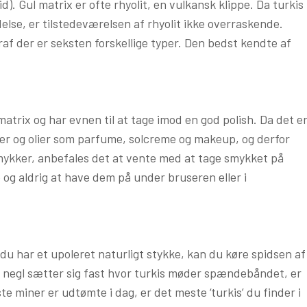
id). Gul matrix er ofte rhyolit, en vulkansk klippe. Da turkis
lse, er tilstedeværelsen af rhyolit ikke overraskende.
raf der er seksten forskellige typer. Den bedst kendte af
trix og har evnen til at tage imod en god polish. Da det e
er og olier som parfume, solcreme og makeup, og derfor
mykker, anbefales det at vente med at tage smykket på
og aldrig at have dem på under bruseren eller i
du har et upoleret naturligt stykke, kan du køre spidsen af
in negl sætter sig fast hvor turkis møder spændebåndet, er
e miner er udtømte i dag, er det meste ‘turkis’ du finder i