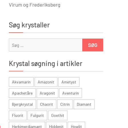
Virum og Frederiksberg
Søg krystaller
Søg
efter:
Krystal søgning i artikler
Akvamarin
Amazonit
Ametyst
Apachetåre
Aragonit
Aventurin
Bjergkrystal
Chaorit
Citrin
Diamant
Fluorit
Fulgurit
Goethit
Herkimerdiamant
Hiddenit
Howlit