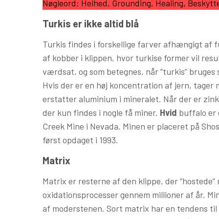
Nøgleord: Helhed, Grounding, Healing, Beskytt
Turkis er ikke altid blå
Turkis findes i forskellige farver afhængigt af
af kobber i klippen, hvor turkise former vil res
værdsat, og som betegnes, når “turkis” bruges 
Hvis der er en høj koncentration af jern, tager
erstatter aluminium i mineralet. Når der er zin
der kun findes i nogle få miner.
Hvid
buffalo er 
Creek Mine i Nevada. Minen er placeret på Sho
først opdaget i 1993.
Matrix
Matrix er resterne af den klippe, der “hostede
oxidationsprocesser gennem millioner af år. Min
af moderstenen. Sort matrix har en tendens til a