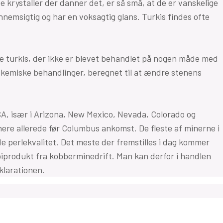
e krystaller der danner det, er så små, at de er vanskelige
nemsigtig og har en voksagtig glans. Turkis findes ofte
ve turkis, der ikke er blevet behandlet på nogen måde med
e kemiske behandlinger, beregnet til at ændre stenens
SA, især i Arizona, New Mexico, Nevada, Colorado og
anere allerede før Columbus ankomst. De fleste af minerne i
de perlekvalitet. Det meste der fremstilles i dag kommer
biprodukt fra kobberminedrift. Man kan derfor i handlen
klarationen.