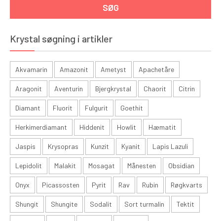
Krystal søgning i artikler
Akvamarin
Amazonit
Ametyst
Apachetåre
Aragonit
Aventurin
Bjergkrystal
Chaorit
Citrin
Diamant
Fluorit
Fulgurit
Goethit
Herkimerdiamant
Hiddenit
Howlit
Hæmatit
Jaspis
Krysopras
Kunzit
Kyanit
Lapis Lazuli
Lepidolit
Malakit
Mosagat
Månesten
Obsidian
Onyx
Picassosten
Pyrit
Rav
Rubin
Røgkvarts
Shungit
Shungite
Sodalit
Sort turmalin
Tektit