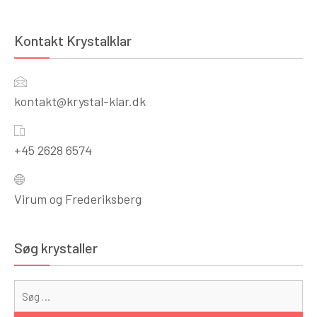
Kontakt Krystalklar
kontakt@krystal-klar.dk
+45 2628 6574
Virum og Frederiksberg
Søg krystaller
Sø
eft