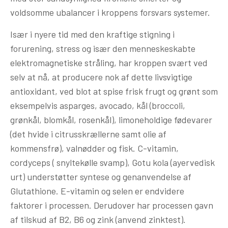
voldsomme ubalancer i kroppens forsvars systemer.
Især i nyere tid med den kraftige stigning i
forurening, stress og især den menneskeskabte
elektromagnetiske stråling, har kroppen svært ved
selv at nå, at producere nok af dette livsvigtige
antioxidant, ved blot at spise frisk frugt og grønt som
eksempelvis asparges, avocado, kål (broccoli,
grønkål, blomkål, rosenkål), limoneholdige fødevarer
(det hvide i citrusskrællerne samt olie af
kommensfrø), valnødder og fisk. C-vitamin,
cordyceps ( snyltekølle svamp), Gotu kola (ayervedisk
urt) understøtter syntese og genanvendelse af
Glutathione. E-vitamin og selen er endvidere
faktorer i processen. Derudover har processen gavn
af tilskud af B2, B6 og zink (anvend zinktest).