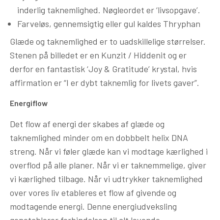
inderlig taknemlighed. Nøgleordet er ‘livsopgave’.
Farveløs, gennemsigtig eller gul kaldes Thryphan
Glæde og taknemlighed er to uadskillelige størrelser.
Stenen på billedet er en Kunzit / Hiddenit og er
derfor en fantastisk ‘Joy & Gratitude’ krystal, hvis
affirmation er “I er dybt taknemlig for livets gaver”.
Energiflow
Det flow af energi der skabes af glæde og
taknemlighed minder om en dobbbelt helix DNA
streng. Når vi føler glæde kan vi modtage kærlighed i
overflod på alle planer. Når vi er taknemmelige, giver
vi kærlighed tilbage. Når vi udtrykker taknemlighed
over vores liv etableres et flow af givende og
modtagende energi. Denne energiudveksling
genetablerer forbindelsen til alt levende.