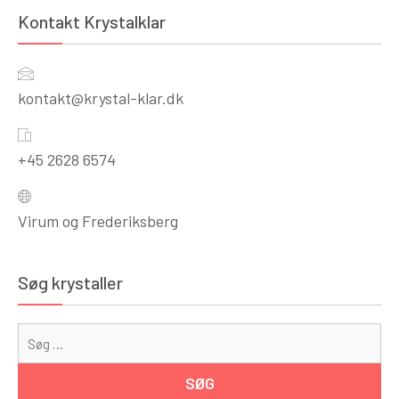
Kontakt Krystalklar
kontakt@krystal-klar.dk
+45 2628 6574
Virum og Frederiksberg
Søg krystaller
Sø
eft