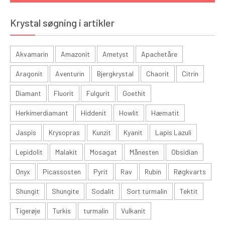
Krystal søgning i artikler
Akvamarin
Amazonit
Ametyst
Apachetåre
Aragonit
Aventurin
Bjergkrystal
Chaorit
Citrin
Diamant
Fluorit
Fulgurit
Goethit
Herkimerdiamant
Hiddenit
Howlit
Hæmatit
Jaspis
Krysopras
Kunzit
Kyanit
Lapis Lazuli
Lepidolit
Malakit
Mosagat
Månesten
Obsidian
Onyx
Picassosten
Pyrit
Rav
Rubin
Røgkvarts
Shungit
Shungite
Sodalit
Sort turmalin
Tektit
Tigerøje
Turkis
turmalin
Vulkanit